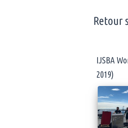
Retour s
IJSBA Wor
2019)